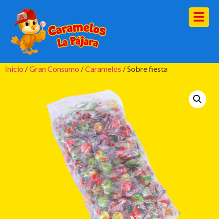
Inicio
/
Gran Consumo
/
Caramelos
/ Sobre fiesta