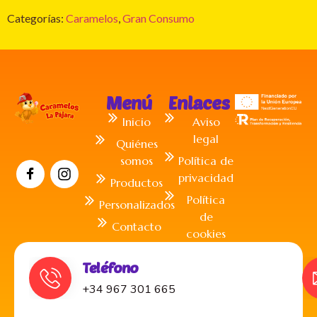
Categorías:
Caramelos
,
Gran Consumo
Menú
Enlaces
Inicio
Aviso
legal
Quiénes
somos
Política de
privacidad
Productos
Política
Personalizados
de
Contacto
cookies
Teléfono
+34 967 301 665