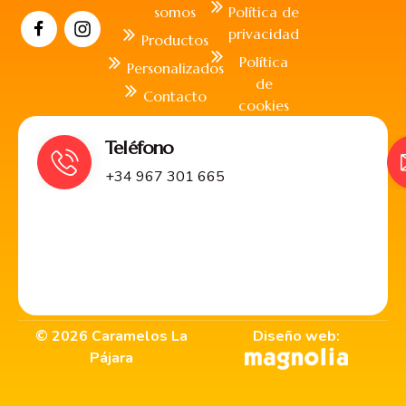
somos
Política de
privacidad
Productos
Política
Personalizados
de
Contacto
cookies
Teléfono
+34 967 301 665
©
2026
Caramelos La
Diseño web:
Pájara