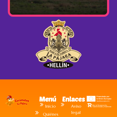
Menú
Enlaces
Inicio
Aviso
legal
Quiénes