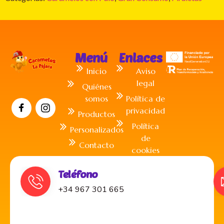
Menú
Enlaces
Inicio
Aviso
legal
Quiénes
somos
Política de
privacidad
Productos
Política
Personalizados
de
Contacto
cookies
Teléfono
+34 967 301 665