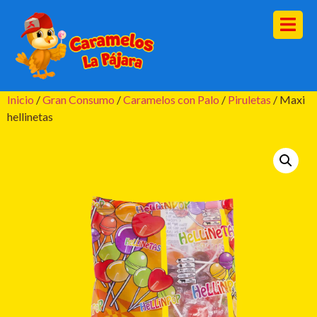
Inicio
/
Gran Consumo
/
Caramelos con Palo
/
Piruletas
/ Maxi
hellinetas