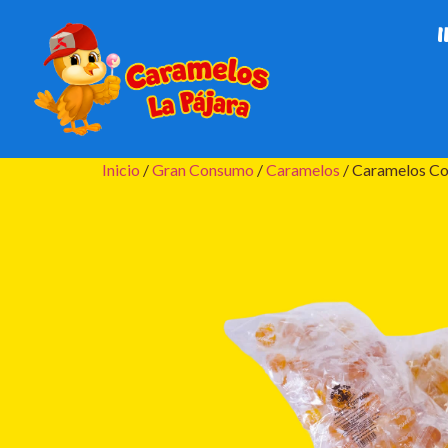
I
Inicio
/
Gran Consumo
/
Caramelos
/ Caramelos C