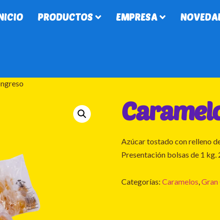
NICIO
PRODUCTOS
EMPRESA
NOVEDA
ongreso
Caramel
Azúcar tostado con relleno d
Presentación bolsas de 1 kg. 
Categorías:
Caramelos
,
Gran