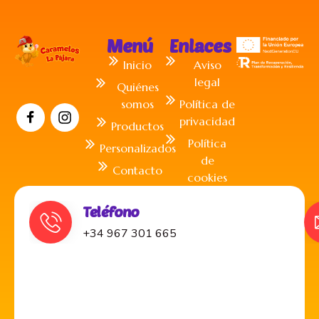
Menú
Enlaces
Inicio
Aviso
legal
Quiénes
somos
Política de
privacidad
Productos
Política
Personalizados
de
Contacto
cookies
Teléfono
+34 967 301 665