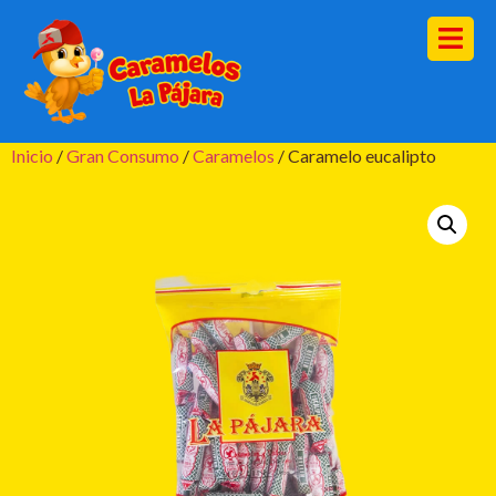
Inicio
/
Gran Consumo
/
Caramelos
/ Caramelo eucalipto