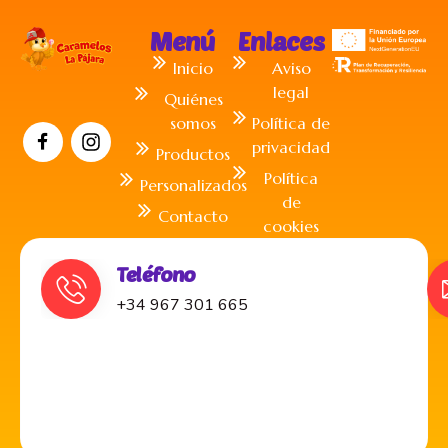
Menú
Enlaces
Inicio
Aviso
legal
Quiénes
somos
Política de
privacidad
Productos
Política
Personalizados
de
Contacto
cookies
Teléfono
+34 967 301 665